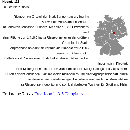
Notruf: 112
Tel.: 03464/579340
Riestedt, ein Ortsteil der Stadt Sangerhausen, liegt im
Südwesten von Sachsen-Anhalt,
im Landkreis Mansfeld-Südharz. Mit seinen 1333 Einwohnern
und
einer Fläche von 1.419,5 ha ist Riestedt mit einer der größten
Ortsteile der Stadt.
Angrenzend an dem Ort verläuft die Bundesstraße B 86
sowie die Bahnstrecke
Halle-Kassel. Neben einem Bahnhof an dieser Bahnstrecke,
findet man in Riestedt
einen Kindergarten, eine Freie Grundschule, eine Minigolfanlage und vieles mehr.
Durch seinem ländlichen Flair, mit vielen Kleinbauern und einer Agrargesellschaft, durch
die kleineren und mittelständigen Betriebe sowie durch das Vereinsleben
ist Riestedt sehr geprägt und somit ein beliebter Wohnort für Groß und Klein.
Friday the 7th - -
Free Joomla 3.5 Templates
.