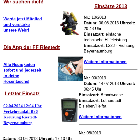
Wir suchen dich!
Einsätze 2013
Nr.:
10/2013
Werde jetzt Mitglied
Datum:
06.08.2013
Uhrzeit:
und verstärke
20:48 Uhr
unsere Wehr!
Einsatzart:
einfache
technische Hilfeleistung
Einsatzort:
L223 - Richtung
Die App der FF Riestedt
Beyernaumburg
Weitere Informationen
Alle Neuigkeiten
sofort und jederzeit
in deine
Nr.:
09/2013
Hosentasche!
Datum:
14.07.2013
Uhrzeit:
06:45 Uhr
Letzter Einsatz
Einsatzart:
Brandwache
Einsatzort:
Lutherstadt
02.04.2024 12:04 Uhr
Eisleben/Helfta
Verkehrsunfall B86
Weitere Informationen
Kreuzung Riestedt-
Beyernaumburg
Nr.:
08/2013
Datum:
30.06.2013
Uhrzeit:
17:10 Uhr