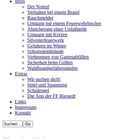
Infos
Der Notruf
Verhalten bei einem Brand
Rauchmelder
Umgang mit einem Feuerwehrlöscher
Absicherung einer Unfallstelle
Umgang mit Kerzen
Silvesterfeuerwerk
Gefahren im Winter
Schornsteinbrände
Verbrennen von Gartenabfällen
Sicherheit beim Grillen
Waldbrandgefahrenstufen
Extras
Wir suchen dich!
Spiel und Spannung
Schulengel
Die App der FF Riestedt
Links
Impressum
Kontakt