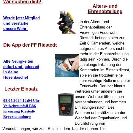
Wir suchen dich!
Alters- und
Ehrenabteilung
Werde jetzt Mitglied
In der Alters- und
und verstärke
Ehrenabteilung der
unsere Wehr!
Freiwilligen Feuerwehr
Riestedt befinden sich zur
Zeit 8 Kameraden, welche
Die App der FF Riestedt
aufgrund ihres Alters nicht
mehr in der Einsatzabteilung
tätig sein können. Durch die
Alle Neuigkeiten
jahrelange Erfahrung der
sofort und jederzeit
Kameraden im Einsatzdienst,
in deine
spielen sie trotzdem eine
Hosentasche!
sehr wichtige Rolle in unserer
Feuerwehr. Darüber hinaus
Letzter Einsatz
vertreten unter anderem sie
unsere Wehr bei öffentlichen
02.04.2024 12:04 Uhr
Veranstaltungen und kommen
Verkehrsunfall B86
Einladungen nach. Des
Kreuzung Riestedt-
Weiteren unterstützen sie die
Beyernaumburg
Wehr bei der Organisation und
Durchführung von
Veranstaltungen, wie zum Beispiel dem Tag der offenen Tür.