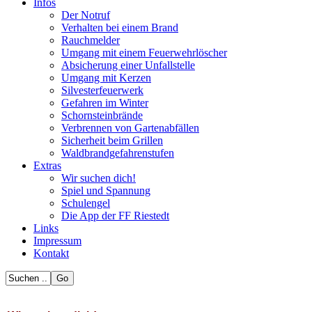
Infos
Der Notruf
Verhalten bei einem Brand
Rauchmelder
Umgang mit einem Feuerwehrlöscher
Absicherung einer Unfallstelle
Umgang mit Kerzen
Silvesterfeuerwerk
Gefahren im Winter
Schornsteinbrände
Verbrennen von Gartenabfällen
Sicherheit beim Grillen
Waldbrandgefahrenstufen
Extras
Wir suchen dich!
Spiel und Spannung
Schulengel
Die App der FF Riestedt
Links
Impressum
Kontakt