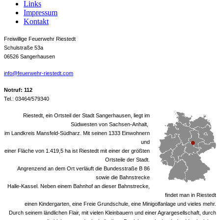
Links
Impressum
Kontakt
Freiwillige Feuerwehr Riestedt
Schulstraße 53a
06526 Sangerhausen
info@feuerwehr-riestedt.com
Notruf: 112
Tel.: 03464/579340
Riestedt, ein Ortsteil der Stadt Sangerhausen, liegt im
Südwesten von Sachsen-Anhalt,
im Landkreis Mansfeld-Südharz. Mit seinen 1333 Einwohnern
und
einer Fläche von 1.419,5 ha ist Riestedt mit einer der größten
Ortsteile der Stadt.
Angrenzend an dem Ort verläuft die Bundesstraße B 86
sowie die Bahnstrecke
Halle-Kassel. Neben einem Bahnhof an dieser Bahnstrecke,
findet man in Riestedt
einen Kindergarten, eine Freie Grundschule, eine Minigolfanlage und vieles mehr.
Durch seinem ländlichen Flair, mit vielen Kleinbauern und einer Agrargesellschaft, durch