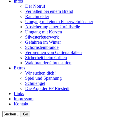
Infos
Der Notruf
Verhalten bei einem Brand
Rauchmelder
Umgang mit einem Feuerwehrlöscher
Absicherung einer Unfallstelle
Umgang mit Kerzen
Silvesterfeuerwerk
Gefahren im Winter
Schornsteinbrände
Verbrennen von Gartenabfällen
Sicherheit beim Grillen
Waldbrandgefahrenstufen
Extras
Wir suchen dich!
Spiel und Spannung
Schulengel
Die App der FF Riestedt
Links
Impressum
Kontakt