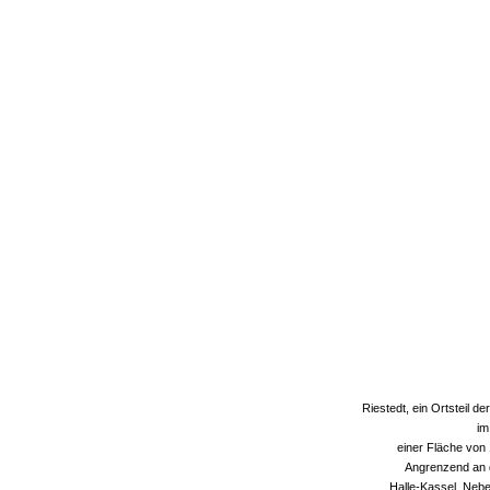
Riestedt, ein Ortsteil 
im
einer Fläche von 1
Angrenzend an d
Halle-Kassel. Nebe