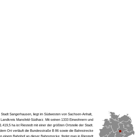
der Stadt Sangerhausen, liegt im Südwesten von Sachsen-Anhalt,
 Landkreis Mansfeld-Südharz. Mit seinen 1333 Einwohnern und
.419,5 ha ist Riestedt mit einer der größten Ortsteile der Stadt.
em Ort verläuft die Bundesstraße B 86 sowie die Bahnstrecke
n einem Bahnhof an dieser Bahnstrecke, findet man in Riestedt