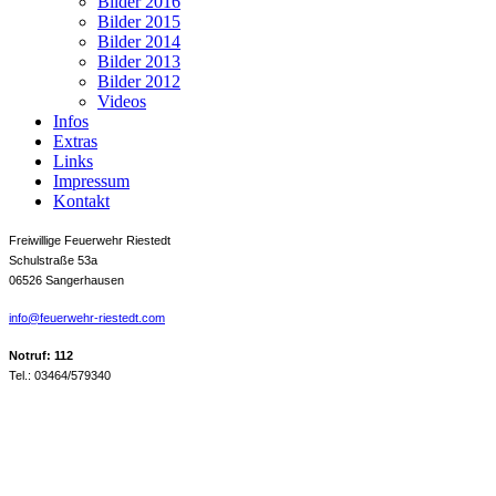
Bilder 2016
Bilder 2015
Bilder 2014
Bilder 2013
Bilder 2012
Videos
Infos
Extras
Links
Impressum
Kontakt
Freiwillige Feuerwehr Riestedt
Schulstraße 53a
06526 Sangerhausen
info@feuerwehr-riestedt.com
Notruf: 112
Tel.: 03464/579340