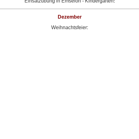
Einsatzübung in Emseloh - Kindergarten
:
Dezember
Weihnachtsfeier: