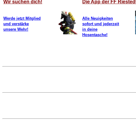
Wir suchen dich!
Die App der FF Riested
Werde jetzt Mitglied
Alle Neuigkeiten
und verstärke
sofort und jederzeit
unsere Wehr!
in deine
Hosentasche!