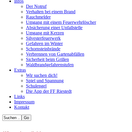
Infos
Der Notruf
Verhalten bei einem Brand
Rauchmelder
Umgang mit einem Feuerwehrlöscher
Absicherung einer Unfallstelle
Umgang mit Kerzen
Silvesterfeuerwerk
Gefahren im Winter
Schornsteinbrände
Verbrennen von Gartenabfällen
Sicherheit beim Grillen
Waldbrandgefahrenstufen
Extras
Wir suchen dich!
Spiel und Spannung
Schulengel
Die App der FF Riestedt
Links
Impressum
Kontakt