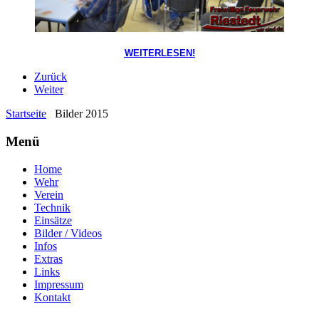
WEITERLESEN!
Zurück
Weiter
Startseite
Bilder 2015
Menü
Home
Wehr
Verein
Technik
Einsätze
Bilder / Videos
Infos
Extras
Links
Impressum
Kontakt