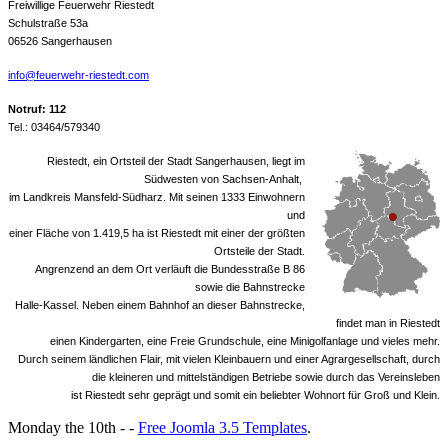
Freiwillige Feuerwehr Riestedt
Schulstraße 53a
06526 Sangerhausen
info@feuerwehr-riestedt.com
Notruf: 112
Tel.: 03464/579340
Riestedt, ein Ortsteil der Stadt Sangerhausen, liegt im
Südwesten von Sachsen-Anhalt,
im Landkreis Mansfeld-Südharz. Mit seinen 1333 Einwohnern
und
einer Fläche von 1.419,5 ha ist Riestedt mit einer der größten
Ortsteile der Stadt.
Angrenzend an dem Ort verläuft die Bundesstraße B 86
sowie die Bahnstrecke
Halle-Kassel. Neben einem Bahnhof an dieser Bahnstrecke,
findet man in Riestedt
einen Kindergarten, eine Freie Grundschule, eine Minigolfanlage und vieles mehr.
Durch seinem ländlichen Flair, mit vielen Kleinbauern und einer Agrargesellschaft, durch
die kleineren und mittelständigen Betriebe sowie durch das Vereinsleben
ist Riestedt sehr geprägt und somit ein beliebter Wohnort für Groß und Klein.
Monday the 10th - -
Free Joomla 3.5 Templates
.