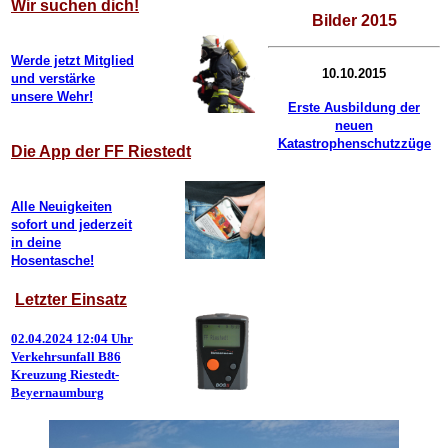
Wir suchen dich!
Bilder 2015
Werde jetzt Mitglied
10.10.2015
und verstärke
unsere Wehr!
Erste Ausbildung der
neuen
Katastrophenschutzzüge
Die App der FF Riestedt
Alle Neuigkeiten
sofort und jederzeit
in deine
Hosentasche!
Letzter Einsatz
02.04.2024 12:04 Uhr
Verkehrsunfall B86
Kreuzung Riestedt-
Beyernaumburg